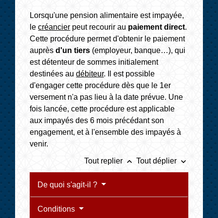
Lorsqu'une pension alimentaire est impayée,
le
créancier
peut recourir au
paiement direct
.
Cette procédure permet d'obtenir le paiement
auprès
d'un tiers
(employeur, banque…), qui
est détenteur de sommes initialement
destinées au
débiteur
. Il est possible
d'engager cette procédure dès que le 1
er
versement n'a pas lieu à la date prévue. Une
fois lancée, cette procédure est applicable
aux impayés des 6 mois précédant son
engagement, et à l'ensemble des impayés à
venir.
keyboard_arrow_up
keyboard_arrow_down
Tout replier
Tout déplier
De quoi s'agit-il ?
Conditions