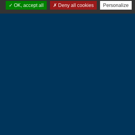
OK, accept all
Deny all cookies
Personalize
Contacts
Commune d'Hébécourt
4 chemin de la Mairie
27150 Hébécourt - FRANCE
+33 2 32 55 53 09
CONTACT PAR FORMULAIRE