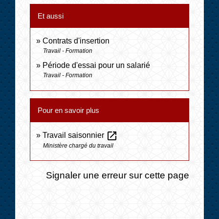
Et aussi
Contrats d'insertion
Travail - Formation
Période d'essai pour un salarié
Travail - Formation
Pour en savoir plus
open_in_new
Travail saisonnier
Ministère chargé du travail
Signaler une erreur sur cette page