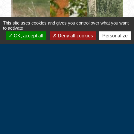
This site uses cookies and gives you control over what you want
to activate
OK, accept all
Deny all cookies
Personalize
Contacts
Commune d'Hébécourt
4 chemin de la Mairie
27150 Hébécourt - FRANCE
+33 2 32 55 53 09
CONTACT PAR FORMULAIRE