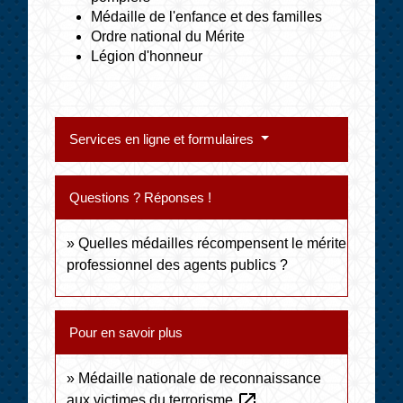
Médaille de l'enfance et des familles
Ordre national du Mérite
Légion d'honneur
Services en ligne et formulaires
Questions ? Réponses !
Quelles médailles récompensent le mérite
professionnel des agents publics ?
Pour en savoir plus
Médaille nationale de reconnaissance
open_in_new
aux victimes du terrorisme