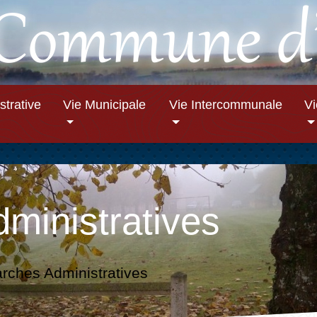
strative
Vie Municipale
Vie Intercommunale
V
ministratives
ches Administratives