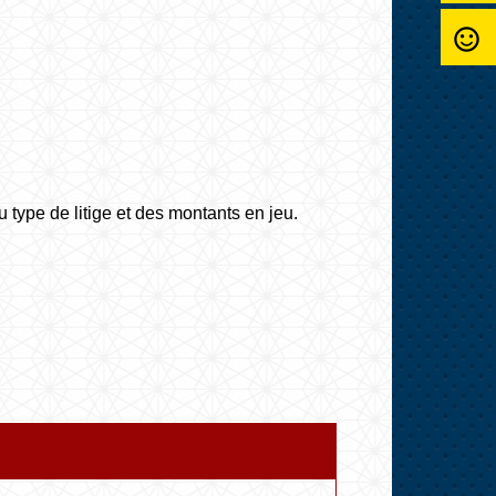
sentiment_satisfied_alt
 type de litige et des montants en jeu.