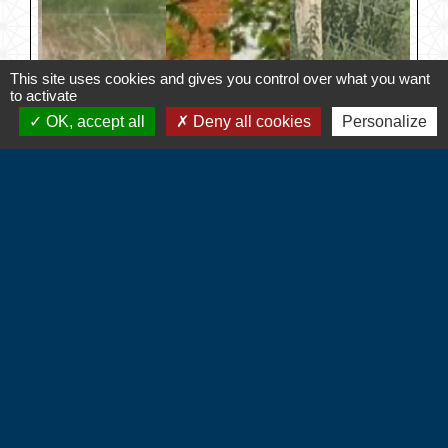
This site uses cookies and gives you control over what you want
to activate
OK, accept all
Deny all cookies
Personalize
Contacts
Commune d'Hébécourt
4 chemin de la Mairie
27150 Hébécourt - FRANCE
+33 2 32 55 53 09
CONTACT PAR FORMULAIRE