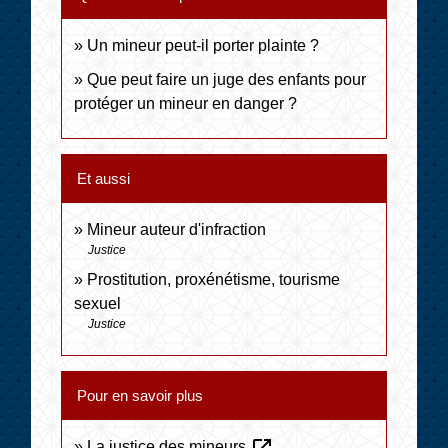
Un mineur peut-il porter plainte ?
Que peut faire un juge des enfants pour
protéger un mineur en danger ?
Et aussi
Mineur auteur d'infraction
Justice
Prostitution, proxénétisme, tourisme
sexuel
Justice
Pour en savoir plus
open_in_new
La justice des mineurs