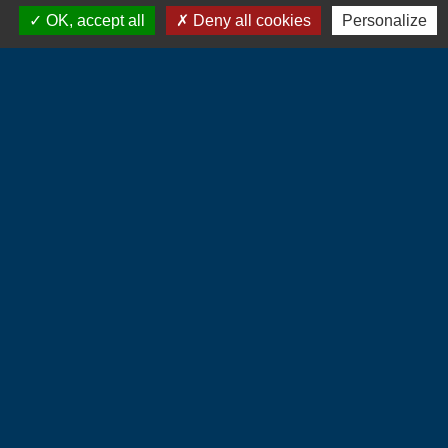
OK, accept all
Deny all cookies
Personalize
Contacts
Commune d'Hébécourt
4 chemin de la Mairie
27150 Hébécourt - FRANCE
+33 2 32 55 53 09
CONTACT PAR FORMULAIRE
Liens