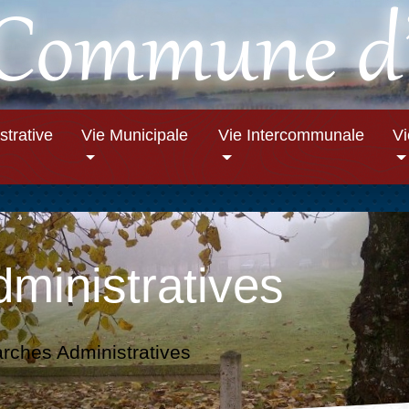
strative
Vie Municipale
Vie Intercommunale
V
ministratives
ches Administratives