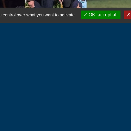
 control over what you want to activate
OK, accept all