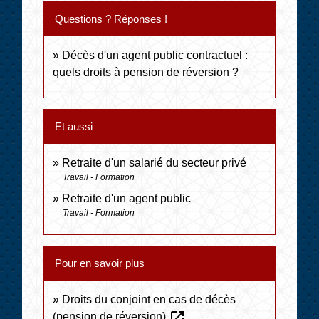
Questions ? Réponses !
Décès d'un agent public contractuel :
quels droits à pension de réversion ?
Et aussi
Retraite d'un salarié du secteur privé
Travail - Formation
Retraite d'un agent public
Travail - Formation
Pour en savoir plus
Droits du conjoint en cas de décès
open_in_new
(pension de réversion)