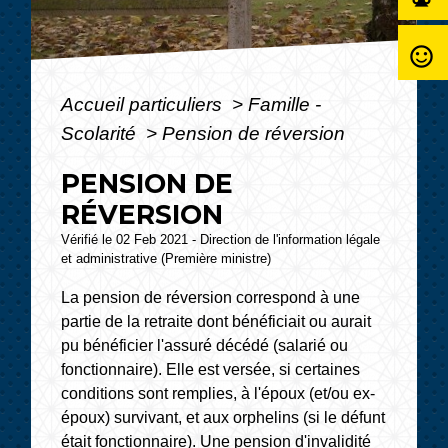
sentiment_satisfied_alt
Accueil particuliers
>
Famille -
Scolarité
>
Pension de réversion
PENSION DE
RÉVERSION
Vérifié le 02 Feb 2021 - Direction de l'information légale
et administrative (Première ministre)
La pension de réversion correspond à une
partie de la retraite dont bénéficiait ou aurait
pu bénéficier l'assuré décédé (salarié ou
fonctionnaire). Elle est versée, si certaines
conditions sont remplies, à l'époux (et/ou ex-
époux) survivant, et aux orphelins (si le défunt
était fonctionnaire). Une pension d'invalidité