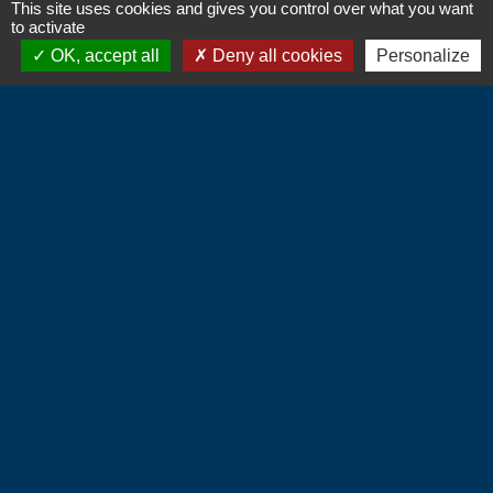
This site uses cookies and gives you control over what you want
to activate
OK, accept all
Deny all cookies
Personalize
Contacts
Commune d'Hébécourt
4 chemin de la Mairie
27150 Hébécourt - FRANCE
+33 2 32 55 53 09
CONTACT PAR FORMULAIRE