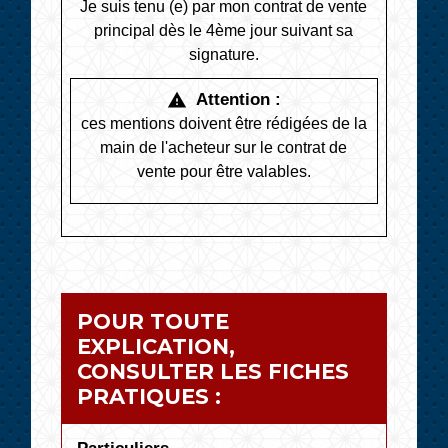
Je suis tenu (e) par mon contrat de vente
principal dès le 4
ème
jour suivant sa
signature.
Attention :
warning
ces mentions doivent être rédigées de la
main de l'acheteur sur le contrat de
vente pour être valables.
POUR TOUTE
EXPLICATION,
CONSULTER LES FICHES
PRATIQUES :