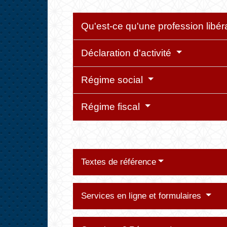
Qu'est-ce qu'une profession libér
Déclaration d'activité
Régime social
Régime fiscal
Textes de référence
Services en ligne et formulaires