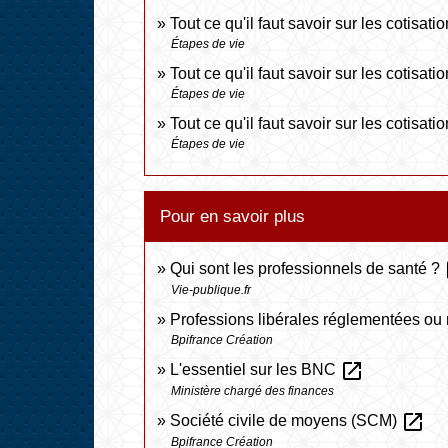
Tout ce qu'il faut savoir sur les cotisat
Étapes de vie
Tout ce qu'il faut savoir sur les cotisa
Étapes de vie
Tout ce qu'il faut savoir sur les cotisa
Étapes de vie
Pour en savoir plus
o
Qui sont les professionnels de santé ?
Vie-publique.fr
Professions libérales réglementées o
Bpifrance Création
open_in_new
L'essentiel sur les BNC
Ministère chargé des finances
open_in_new
Société civile de moyens (SCM)
Bpifrance Création