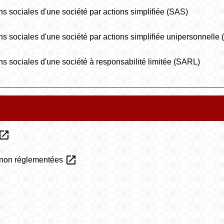
ions sociales d'une société par actions simplifiée (SAS)
tions sociales d'une société par actions simplifiée unipersonnell
tions sociales d'une société à responsabilité limitée (SARL)
pen_in_new
open_in_new
u non réglementées