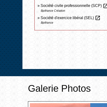
open_in_
Société civile professionnelle (SCP)
Bpifrance Création
open_in_new
Société d'exercice libéral (SEL)
Bpifrance
Galerie Photos