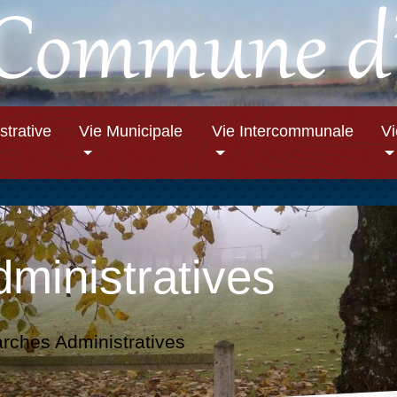
strative
Vie Municipale
Vie Intercommunale
V
ministratives
ches Administratives