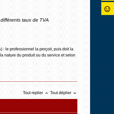
sentiment_satisfied_alt
 différents taux de TVA
: le professionnel la perçoit, puis doit la
la nature du produit ou du service et selon
keyboard_arrow_up
keyboard_arrow_down
Tout replier
Tout déplier