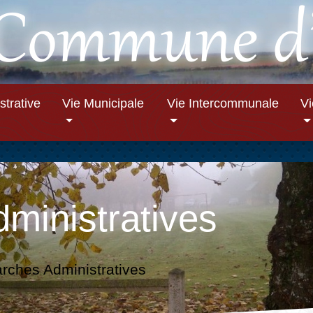
strative
Vie Municipale
Vie Intercommunale
V
ministratives
ches Administratives