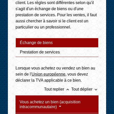
client. Les règles sont différentes selon qu'il
s'agit d'un échange de biens ou d'une
prestation de services. Pour les ventes, il faut
aussi chercher à savoir si le client est un
particulier ou un professionnel.
Échange de biens
Prestation de services
Lorsque vous achetez ou vendez un bien au
sein de l'
Union européenne
, vous devez
déclarer la TVA applicable à ce bien.
keyboard_arrow_up
keyboard_arrow_down
Tout replier
Tout déplier
Vous achetez un bien (acquisition
intracommunautaire)