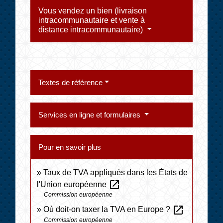
Vous vendez un bien (livraison
intracommunautaire et vente à
distance intracommunautaire)
Textes de référence
Services en ligne et formulaires
Pour en savoir plus
Taux de TVA appliqués dans les États de
open_in_new
l'Union européenne
Commission européenne
open_in_new
Où doit-on taxer la TVA en Europe ?
Commission européenne