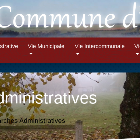
strative
Vie Municipale
Vie Intercommunale
V
ministratives
ches Administratives