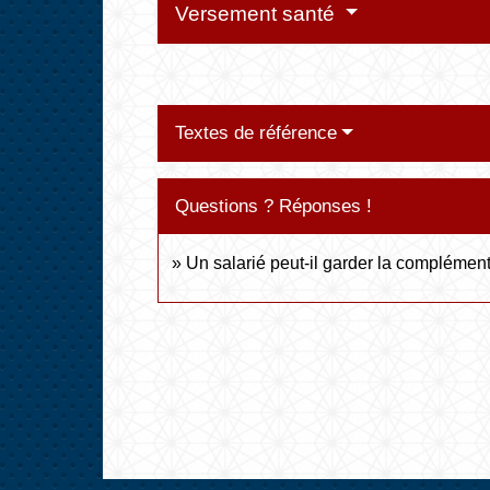
Versement santé
Textes de référence
Questions ? Réponses !
Un salarié peut-il garder la complément