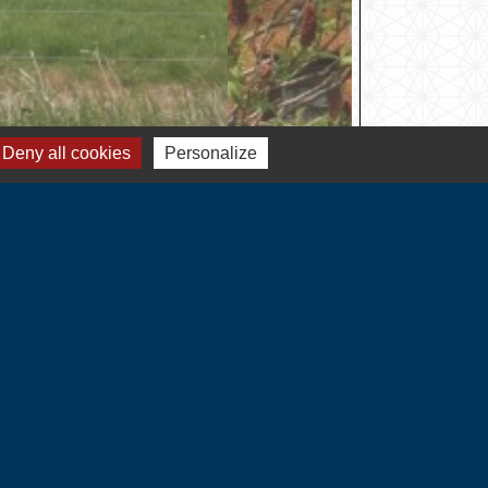
Deny all cookies
Personalize
Liens
Communauté de Communes
du Vexin Normand
Département de l'Eure
Région Normandie