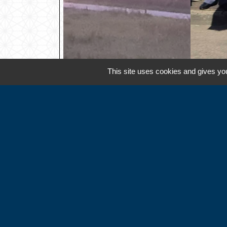
This site uses cookies and gives you
Contacts
Commune d'Hébécourt
4 chemin de la Mairie
27150 Hébécourt - FRANCE
+33 2 32 55 53 09