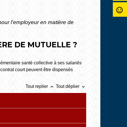
sentiment_satisfied_alt
pour l'employeur en matière de
ÈRE DE MUTUELLE ?
émentaire santé collective à ses salariés
 contrat court peuvent être dispensés
keyboard_arrow_up
keyboard_arrow_down
Tout replier
Tout déplier