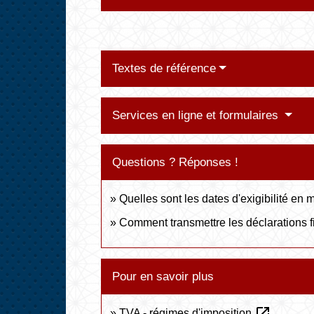
Textes de référence
Services en ligne et formulaires
Questions ? Réponses !
Quelles sont les dates d'exigibilité en
Comment transmettre les déclarations f
Pour en savoir plus
open_in_new
TVA - régimes d'imposition