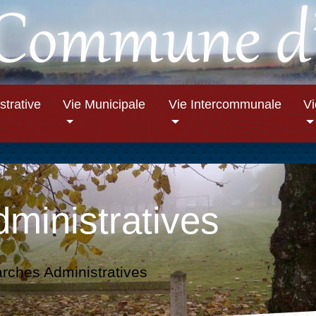
strative
Vie Municipale
Vie Intercommunale
V
ministratives
ches Administratives