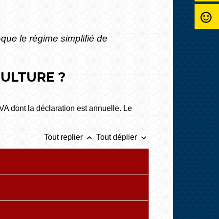
sentiment_satisfied_alt
-que le régime simplifié de
CULTURE ?
TVA dont la déclaration est annuelle. Le
keyboard_arrow_up
keyboard_arrow_down
Tout replier
Tout déplier