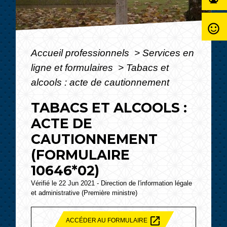
sentiment_satisfied_alt
Accueil professionnels
>
Services en
ligne et formulaires
>
Tabacs et
alcools : acte de cautionnement
TABACS ET ALCOOLS :
ACTE DE
CAUTIONNEMENT
(FORMULAIRE
10646*02)
Vérifié le 22 Jun 2021 - Direction de l'information légale
et administrative (Première ministre)
open_in_new
ACCÉDER AU FORMULAIRE