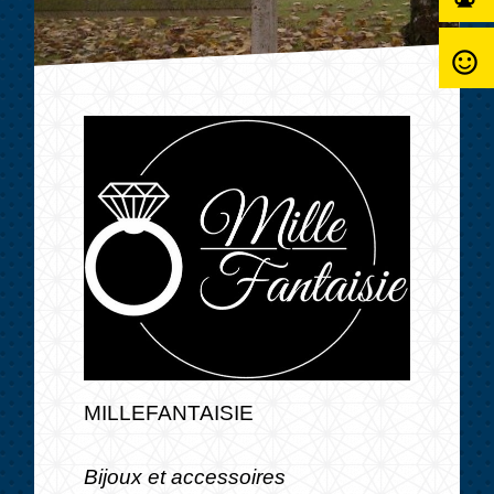
sentiment_satisfied_alt
MILLEFANTAISIE
Bijoux et accessoires