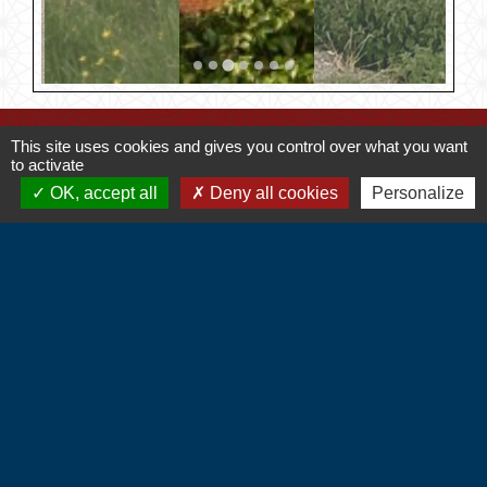
Contacts
This site uses cookies and gives you control over what you want
to activate
Commune d'Hébécourt
OK, accept all
Deny all cookies
Personalize
4 chemin de la Mairie
27150 Hébécourt - FRANCE
+33 2 32 55 53 09
CONTACT PAR FORMULAIRE