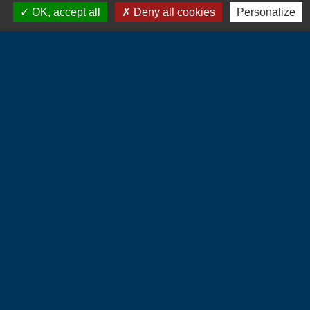
OK, accept all
Deny all cookies
Personalize
+33 2 32 55 53 09
CONTACT PAR FORMULAIRE
Liens
Communauté de Communes du Vexin
Normand
Département de l'Eure
Région Normandie
Préfecture de l'Eure