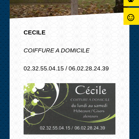
sentiment_satisfied_alt
CECILE
COIFFURE A DOMICILE
02.32.55.04.15 / 06.02.28.24.39