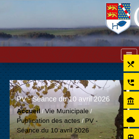
menu
local_dining
perm_phone_msg
PV - Séance du 10 avril 2026
account_balance
Accueil
Vie Municipale
/
/
cloud
Publication des actes
PV -
/
Séance du 10 avril 2026
directions_subway