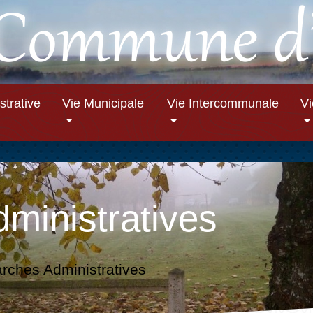
strative
Vie Municipale
Vie Intercommunale
V
ministratives
ches Administratives