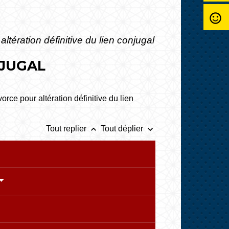
sentiment_satisfied_alt
altération définitive du lien conjugal
NJUGAL
ce pour altération définitive du lien
keyboard_arrow_up
keyboard_arrow_down
Tout replier
Tout déplier