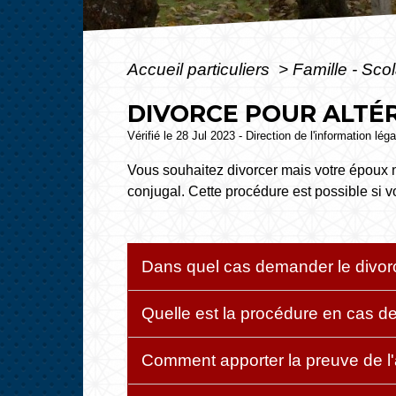
Accueil particuliers
>
Famille - Scol
DIVORCE POUR ALTÉR
Vérifié le 28 Jul 2023 - Direction de l'information lég
Vous souhaitez divorcer mais votre époux n
conjugal. Cette procédure est possible si 
Dans quel cas demander le divorce
Quelle est la procédure en cas de 
Comment apporter la preuve de l'al