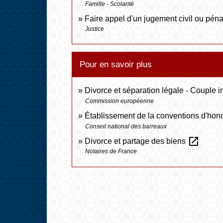
Famille - Scolarité
Faire appel d'un jugement civil ou péna
Justice
Pour en savoir plus
Divorce et séparation légale - Couple 
Commission européenne
Établissement de la conventions d'hono
Conseil national des barreaux
open_in_new
Divorce et partage des biens
Notaires de France