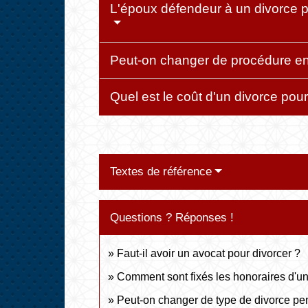
L'époux défendeur à un divorce po
Peut-on changer de procédure en c
Quel est le coût d'un divorce pour 
Textes de référence
Questions ? Réponses !
Faut-il avoir un avocat pour divorcer ?
Comment sont fixés les honoraires d'un
Peut-on changer de type de divorce pe