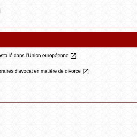
l
open_in_new
installé dans l'Union européenne
open_in_new
raires d'avocat en matière de divorce