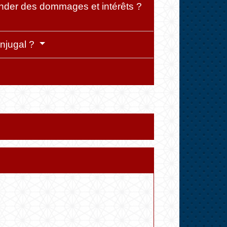
mander des dommages et intérêts ?
onjugal ?