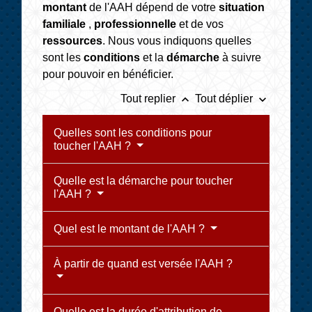
montant
de l'AAH dépend de votre
situation
familiale
,
professionnelle
et de vos
ressources
. Nous vous indiquons quelles
sont les
conditions
et la
démarche
à suivre
pour pouvoir en bénéficier.
keyboard_arrow_up
keyboard_arrow_down
Tout replier
Tout déplier
Quelles sont les conditions pour
toucher l'AAH ?
Quelle est la démarche pour toucher
l'AAH ?
Quel est le montant de l'AAH ?
À partir de quand est versée l'AAH ?
Quelle est la durée d'attribution de