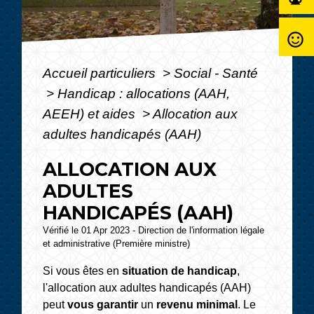
sentiment_satisfied_alt
Accueil particuliers
>
Social - Santé
>
Handicap : allocations (AAH,
AEEH) et aides
>
Allocation aux
adultes handicapés (AAH)
ALLOCATION AUX
ADULTES
HANDICAPÉS (AAH)
Vérifié le 01 Apr 2023 - Direction de l'information légale
et administrative (Première ministre)
Si vous êtes en
situation de handicap
,
l'allocation aux adultes handicapés (AAH)
peut
vous garantir
un
revenu minimal
. Le