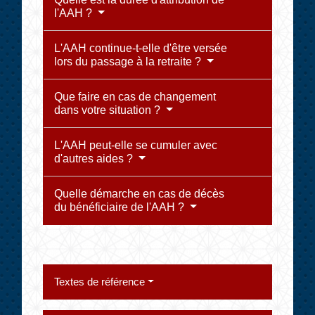
l'AAH ?
L'AAH continue-t-elle d'être versée
lors du passage à la retraite ?
Que faire en cas de changement
dans votre situation ?
L'AAH peut-elle se cumuler avec
d'autres aides ?
Quelle démarche en cas de décès
du bénéficiaire de l'AAH ?
Textes de référence