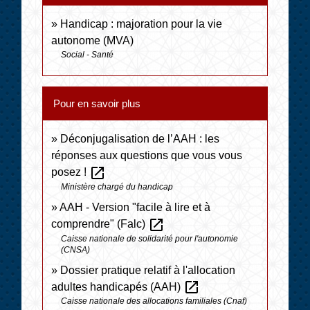
Handicap : majoration pour la vie
autonome (MVA)
Social - Santé
Pour en savoir plus
Déconjugalisation de l’AAH : les
réponses aux questions que vous vous
open_in_new
posez !
Ministère chargé du handicap
AAH - Version "facile à lire et à
open_in_new
comprendre" (Falc)
Caisse nationale de solidarité pour l'autonomie
(CNSA)
Dossier pratique relatif à l'allocation
open_in_new
adultes handicapés (AAH)
Caisse nationale des allocations familiales (Cnaf)