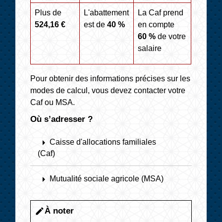
Plus de
L'abattement
La Caf prend
524,16 €
est de
40 %
en compte
60 %
de votre
salaire
Pour obtenir des informations précises sur les
modes de calcul, vous devez contacter votre
Caf ou MSA.
Où s’adresser ?
arrow_right
Caisse d'allocations familiales
(Caf)
arrow_right
Mutualité sociale agricole (MSA)
À noter
edit