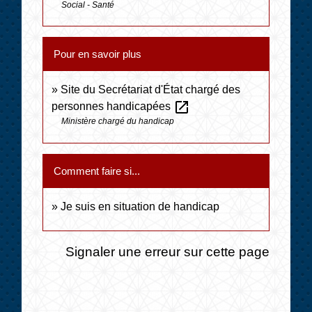
Social - Santé
Pour en savoir plus
Site du Secrétariat d'État chargé des
open_in_new
personnes handicapées
Ministère chargé du handicap
Comment faire si...
Je suis en situation de handicap
Signaler une erreur sur cette page