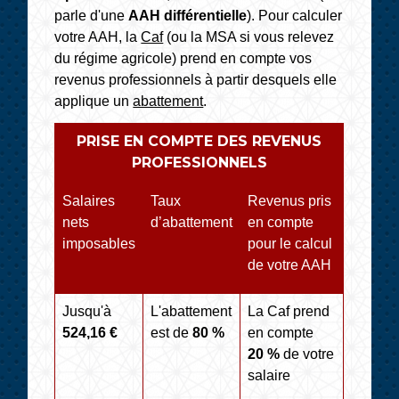
parle d'une
AAH différentielle
). Pour calculer
votre AAH, la
Caf
(ou la MSA si vous relevez
du régime agricole) prend en compte vos
revenus professionnels à partir desquels elle
applique un
abattement
.
PRISE EN COMPTE DES REVENUS
PROFESSIONNELS
Salaires
Taux
Revenus pris
nets
d’abattement
en compte
imposables
pour le calcul
de votre AAH
Jusqu'à
L'abattement
La Caf prend
524,16 €
est de
80 %
en compte
20 %
de votre
salaire