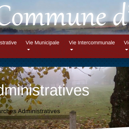
strative
Vie Municipale
Vie Intercommunale
V
ministratives
ches Administratives