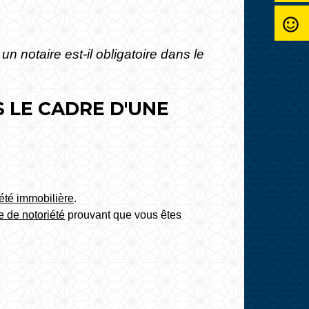
sentiment_satisfied_alt
un notaire est-il obligatoire dans le
S LE CADRE D'UNE
iété immobilière
.
te de notoriété
prouvant que vous êtes