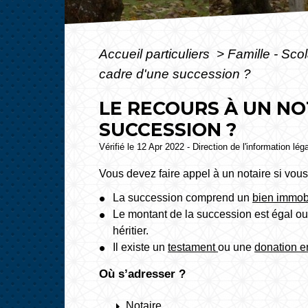
Accueil particuliers
>
Famille - Scol
cadre d'une succession ?
LE RECOURS À UN NO
SUCCESSION ?
Vérifié le 12 Apr 2022 - Direction de l'information lég
Vous devez faire appel à un notaire si vous
La succession comprend un
bien immobi
Le montant de la succession est égal o
héritier.
Il existe un
testament
ou une
donation e
Où s’adresser ?
arrow_right
Notaire