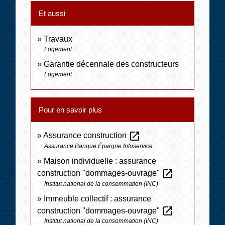
Et aussi
Travaux
Logement
Garantie décennale des constructeurs
Logement
Pour en savoir plus
open_in_new
Assurance construction
Assurance Banque Épargne Infoservice
Maison individuelle : assurance
open_in_new
construction "dommages-ouvrage"
Institut national de la consommation (INC)
Immeuble collectif : assurance
open_in_new
construction "dommages-ouvrage"
Institut national de la consommation (INC)