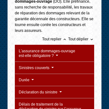
dommages-ouvrage
(DO). Elle préfinance,
sans recherche de responsabilité, les travaux
de réparation des dommages relevant de la
garantie décennale des constructeurs. Elle se
tourne ensuite contre les constructeurs et
leurs assureurs.
keyboard_arrow_up
keyboard_arrow_down
Tout replier
Tout déplier
L'assurance dommages-ouvrage
est-elle obligatoire ?
Sinistres couverts
Durée
Déclaration du sinistre
Délais de traitement de la
déclaration de sinistre par l'assureur