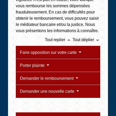
vous rembourse les sommes dépensées
frauduleusement. En cas de difficultés pour
obtenir le remboursement, vous pouvez saisir
le médiateur bancaire et/ou la justice. Nous
vous présentons les informations à connaître.
keyboard_arrow_up
keyboard_arrow_down
Tout replier
Tout déplier
Faire opposition sur votre carte
Porter plainte
Demander le remboursement
Demander une nouvelle carte