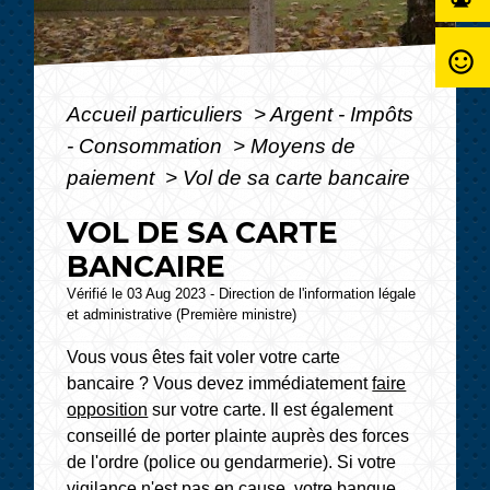
sentiment_satisfied_alt
Accueil particuliers
>
Argent - Impôts
- Consommation
>
Moyens de
paiement
>
Vol de sa carte bancaire
VOL DE SA CARTE
BANCAIRE
Vérifié le 03 Aug 2023 - Direction de l'information légale
et administrative (Première ministre)
Vous vous êtes fait voler votre carte
bancaire ? Vous devez immédiatement
faire
opposition
sur votre carte. Il est également
conseillé de porter plainte auprès des forces
de l'ordre (police ou gendarmerie). Si votre
vigilance n'est pas en cause, votre banque