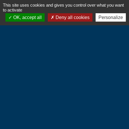
This site uses cookies and gives you control over what you want
to activate
OK, accept all
Deny all cookies
Personalize
Contacts
Commune d'Hébécourt
4 chemin de la Mairie
27150 Hébécourt - FRANCE