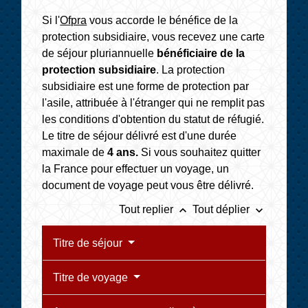
Si l'
Ofpra
vous accorde le bénéfice de la
protection subsidiaire, vous recevez une carte
de séjour pluriannuelle
bénéficiaire de la
protection subsidiaire
. La protection
subsidiaire est une forme de protection par
l'asile, attribuée à l'étranger qui ne remplit pas
les conditions d'obtention du statut de réfugié.
Le titre de séjour délivré est d'une durée
maximale de
4 ans.
Si vous souhaitez quitter
la France pour effectuer un voyage, un
document de voyage peut vous être délivré.
keyboard_arrow_up
keyboard_arrow_down
Tout replier
Tout déplier
Titre de séjour
Titre de voyage