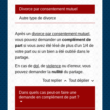
Divorce par consentement mutuel
Autre type de divorce
Après un
divorce par consentement mutuel
,
vous pouvez demander un
complément de
part
si vous avez été lésé de plus d'un 1/4 de
votre part ou si un bien a été oublié dans le
partage.
En cas de
dol
, de
violence
ou d'erreur, vous
pouvez demander la
nullité
du partage.
keyboard_arrow_up
keyboard_arrow_down
Tout replier
Tout déplier
Dans quels cas peut-on faire une
demande en complément de part ?