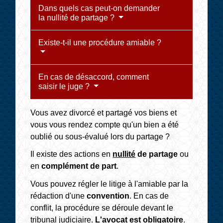
Dans quels cas peut-on demander
la nullité de partage ?
Existe-t-il une procédure amiable ?
En cas de désaccord, comment
saisir le juge ?
Vous avez divorcé et partagé vos biens et
vous vous rendez compte qu'un bien a été
oublié ou sous-évalué lors du partage ?
Il existe des actions en
nullité
de partage
ou
en
complément de part
.
Vous pouvez régler le litige à l'amiable par la
rédaction d'une
convention
. En cas de
conflit, la procédure se déroule devant le
tribunal judiciaire.
L'avocat est obligatoire
.