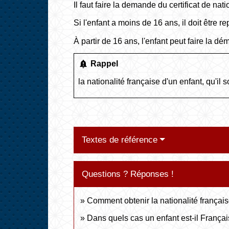
Il faut faire la demande du certificat de nat
Si l'enfant a moins de 16 ans, il doit être 
À partir de 16 ans, l'enfant peut faire la d
notification_important
Rappel
la
nationalité française d'un enfant
, qu'il s
Textes de référence
Questions ? Réponses !
Comment obtenir la nationalité français
Dans quels cas un enfant est-il Françai