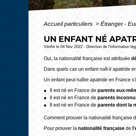
Accueil particuliers
>
Étranger - E
UN ENFANT NÉ APATR
Vérifié le 04 Nov 2022 - Direction de l'information lé
Oui, la nationalité française est attribuée
dè
Dans quels cas un enfant naît-il apatride e
Un enfant peut naître apatride en France s'i
Il est né en France de
parents eux-mêm
Il est né en France de
parents inconnu
Il est né en France de
parents dont la 
Comment prouver la nationalité française d
Pour prouver la
nationalité française
de
l