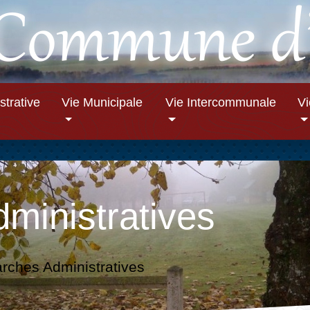
strative
Vie Municipale
Vie Intercommunale
V
ministratives
ches Administratives