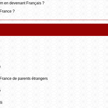
om en devenant Français ?
 France ?
)
 France de parents étrangers
é
li