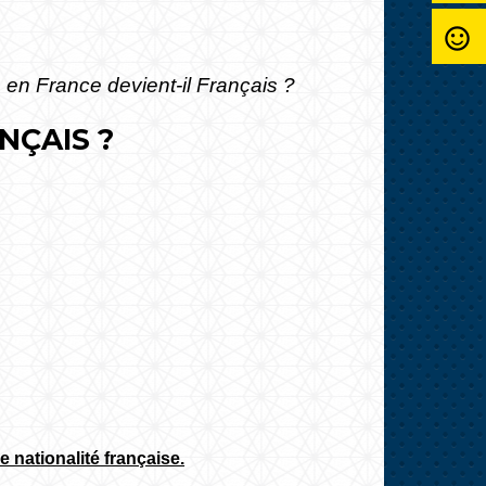
sentiment_satisfied_alt
 en France devient-il Français ?
NÇAIS ?
de nationalité française.