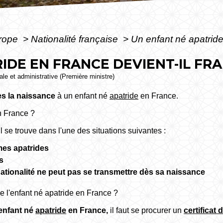
urope
>
Nationalité française
>
Un enfant né apatride
IDE EN FRANCE DEVIENT-IL FRA
gale et administrative (Première ministre)
s la naissance
à un enfant né
apatride
en France.
n France ?
l se trouve dans l'une des situations suivantes :
es apatrides
s
nationalité ne peut pas se transmettre dès sa naissance
e l'enfant né apatride en France ?
'enfant né
apatride
en France,
il faut se procurer un
certificat 