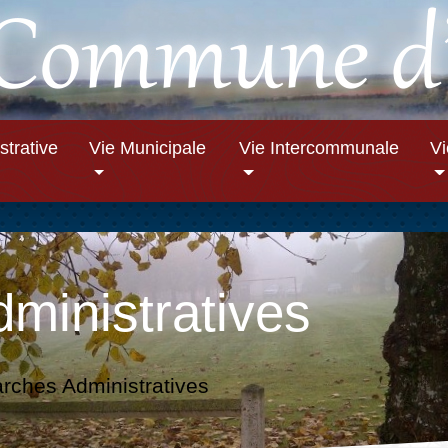
strative
Vie Municipale
Vie Intercommunale
V
ministratives
ches Administratives