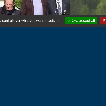
 control over what you want to activate
OK, accept all