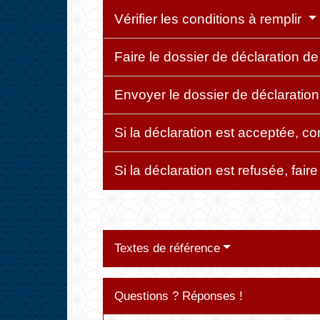
Vérifier les conditions à remplir
Faire le dossier de déclaration de
Envoyer le dossier de déclaration
Si la déclaration est acceptée, c
Si la déclaration est refusée, fai
Textes de référence
Questions ? Réponses !