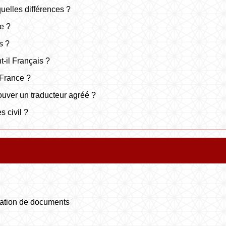
quelles différences ?
e ?
s ?
-il Français ?
 France ?
uver un traducteur agréé ?
s civil ?
rvation de documents