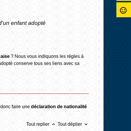
sentiment_satisfied_alt
 d'un enfant adopté
çaise
? Nous vous indiquons les règles à
l'adopté conserve tous ses liens avec sa
t donc faire une
déclaration de nationalité
keyboard_arrow_up
keyboard_arrow_down
Tout replier
Tout déplier