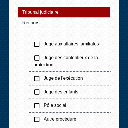
Tribunal judiciaire
Recours
check_box_outline_blank
Juge aux affaires familiales
check_box_outline_blank
Juge des contentieux de la
protection
check_box_outline_blank
Juge de l'exécution
check_box_outline_blank
Juge des enfants
check_box_outline_blank
Pôle social
check_box_outline_blank
Autre procédure