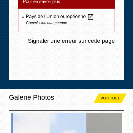
Pour en savoir plus
open_in_new
Pays de l'Union européenne
Commission européenne
Signaler une erreur sur cette page
Galerie Photos
VOIR TOUT