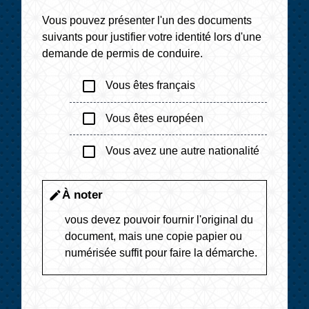
Vous pouvez présenter l'un des documents
suivants pour justifier votre identité lors d'une
demande de permis de conduire.
check_box_outline_blank
Vous êtes français
check_box_outline_blank
Vous êtes européen
check_box_outline_blank
Vous avez une autre nationalité
À noter
edit
vous devez pouvoir fournir l'original du
document, mais une copie papier ou
numérisée suffit pour faire la démarche.