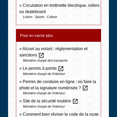
Circulation en trottinette électrique, rollers
ou skateboard
Loisirs - Sports - Culture
Pour en savoir plus
Alcool au volant : réglementation et
open_in_new
sanctions
Ministère chargé des transports
open_in_new
Le permis à points
Ministère chargé de l'intérieur
Permis de conduire en ligne : où faire la
open_in_new
photo et la signature numérisée ?
Ministère chargé de l'intérieur
open_in_new
Site de la sécurité routière
Ministère chargé de l'intérieur
Comment bien réviser le code de la route