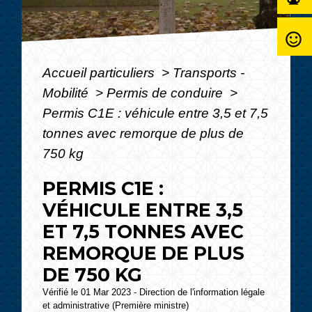
sentiment_satisfied_alt
Accueil particuliers
>
Transports -
Mobilité
>
Permis de conduire
>
Permis C1E : véhicule entre 3,5 et 7,5
tonnes avec remorque de plus de
750 kg
PERMIS C1E :
VÉHICULE ENTRE 3,5
ET 7,5 TONNES AVEC
REMORQUE DE PLUS
DE 750 KG
Vérifié le 01 Mar 2023 - Direction de l'information légale
et administrative (Première ministre)