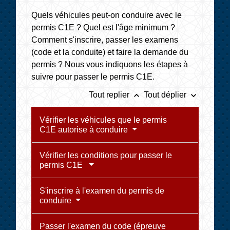
Quels véhicules peut-on conduire avec le
permis C1E ? Quel est l'âge minimum ?
Comment s'inscrire, passer les examens
(code et la conduite) et faire la demande du
permis ? Nous vous indiquons les étapes à
suivre pour passer le permis C1E.
keyboard_arrow_up
keyboard_arrow_down
Tout replier
Tout déplier
Vérifier les véhicules que le permis
C1E autorise à conduire
Vérifier les conditions pour passer le
permis C1E
S'inscrire à l'examen du permis de
conduire
Passer l'examen du code (épreuve