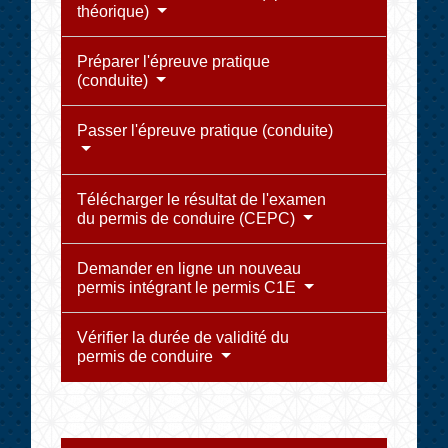
théorique)
Préparer l'épreuve pratique
(conduite)
Passer l'épreuve pratique (conduite)
Télécharger le résultat de l'examen
du permis de conduire (CEPC)
Demander en ligne un nouveau
permis intégrant le permis C1E
Vérifier la durée de validité du
permis de conduire