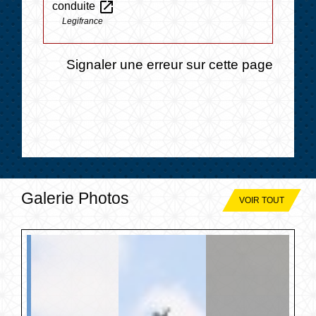
open_in_new
conduite
Legifrance
Signaler une erreur sur cette page
Galerie Photos
VOIR TOUT