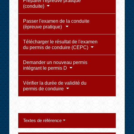
Préparer l'épreuve pratique
(conduite)
Passer l'examen de la conduite
(épreuve pratique)
Télécharger le résultat de l'examen
du permis de conduire (CEPC)
Demander un nouveau permis
intégrant le permis D
Vérifier la durée de validité du
permis de conduire
Textes de référence