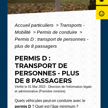
sentiment_satisfied_alt
Accueil particuliers
>
Transports -
Mobilité
>
Permis de conduire
>
Permis D : transport de personnes -
plus de 8 passagers
PERMIS D :
TRANSPORT DE
PERSONNES - PLUS
DE 8 PASSAGERS
Vérifié le 01 Mar 2023 - Direction de l'information légale
et administrative (Première ministre)
Quels véhicules peut-on conduire avec le
permis D
? Quel est l'âge minimum ?