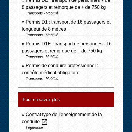
Permis DE : transport de personnes + de
8 passagers et remorque de + de 750 kg
Transports - Mobilité
Permis D1 : transport de 16 passagers et
longueur de 8 mètres
Transports - Mobilité
Permis D1E : transport de personnes - 16
passagers et remorque de + de 750 kg
Transports - Mobilité
Permis de conduire professionnel :
contrôle médical obligatoire
Transports - Mobilité
Pour en savoir plus
Contrat type de l'enseignement de la
open_in_new
conduite
Legifrance