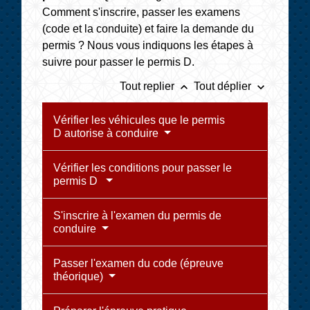
Comment s'inscrire, passer les examens
(code et la conduite) et faire la demande du
permis ? Nous vous indiquons les étapes à
suivre pour passer le permis D.
keyboard_arrow_up
keyboard_arrow_down
Tout replier
Tout déplier
Vérifier les véhicules que le permis
D autorise à conduire
Vérifier les conditions pour passer le
permis D
S'inscrire à l'examen du permis de
conduire
Passer l'examen du code (épreuve
théorique)