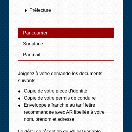
arrow_right
Préfecture
Par courrier
Sur place
Par mail
Joignez à votre demande les documents
suivants :
Copie de votre pièce d'identité
Copie de votre permis de conduire
Enveloppe affranchie au tarif lettre
recommandée avec
AR
libellée à votre
nom, prénom et adresse
Le délai de réception du RII est variable.