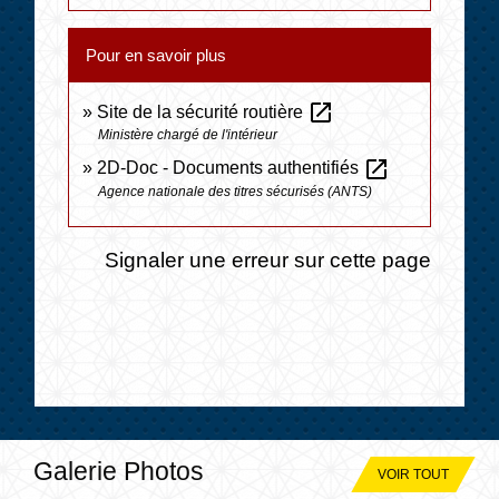
Pour en savoir plus
open_in_new
Site de la sécurité routière
Ministère chargé de l'intérieur
open_in_new
2D-Doc - Documents authentifiés
Agence nationale des titres sécurisés (ANTS)
Signaler une erreur sur cette page
Galerie Photos
VOIR TOUT