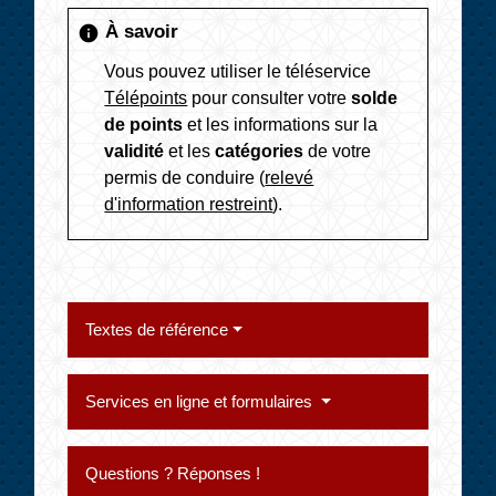
À savoir
info
Vous pouvez utiliser le téléservice
Télépoints
pour consulter votre
solde
de points
et les informations sur la
validité
et les
catégories
de votre
permis de conduire (
relevé
d'information restreint
).
Textes de référence
Services en ligne et formulaires
Questions ? Réponses !