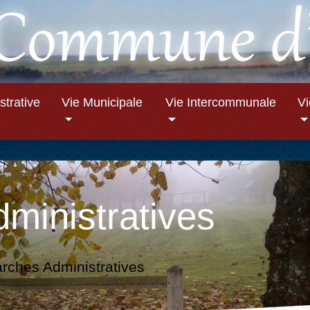
strative
Vie Municipale
Vie Intercommunale
V
ministratives
ches Administratives