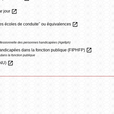
open_in_new
ar jour
open_in_new
des écoles de conduite" ou équivalences
professionnelle des personnes handicapées (Agefiph)
open_in_new
handicapées dans la fonction publique (FIPHFP)
dans la fonction publique
open_in_new
(SNU)