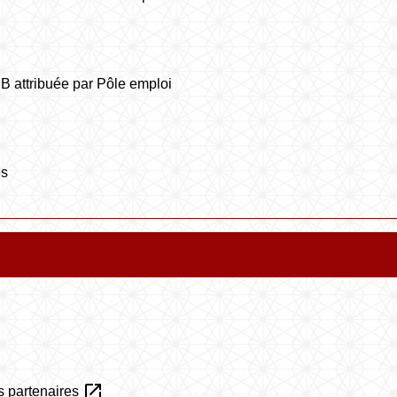
B attribuée par Pôle emploi
es
open_in_new
rs partenaires