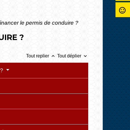
sentiment_satisfied_alt
financer le permis de conduire ?
UIRE ?
keyboard_arrow_up
keyboard_arrow_down
Tout replier
Tout déplier
 ?