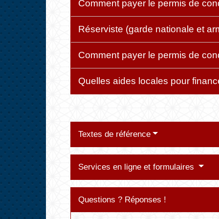
Comment payer le permis de cond
Réserviste (garde nationale et ar
Comment payer le permis de cond
Quelles aides locales pour financ
Textes de référence
Services en ligne et formulaires
Questions ? Réponses !