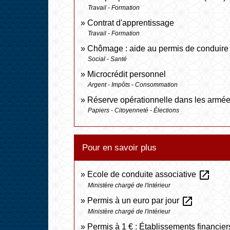
Travail - Formation
Contrat d'apprentissage
Travail - Formation
Chômage : aide au permis de conduire 
Social - Santé
Microcrédit personnel
Argent - Impôts - Consommation
Réserve opérationnelle dans les armé
Papiers - Citoyenneté - Élections
Pour en savoir plus
open_in_new
Ecole de conduite associative
Ministère chargé de l'intérieur
open_in_new
Permis à un euro par jour
Ministère chargé de l'intérieur
Permis à 1 € : Établissements financie