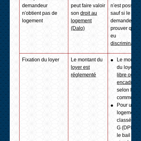
demandeur
peut faire valoir
n'est possible
n'obtient pas de
son
droit au
sauf si le
logement
logement
demandeur p
(Dalo)
prouver qu'il 
eu
discriminatio
Fixation du loyer
Le montant du
Le montan
loyer est
du loyer es
réglementé
libre ou
encadré
,
selon la
commune.
Pour un
logement
classé F o
G (DPE) d
le bail a ét