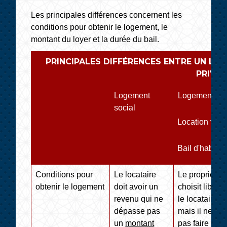
Les principales différences concernent les
conditions pour obtenir le logement, le
montant du loyer et la durée du bail.
PRINCIPALES DIFFÉRENCES ENTRE UN LO
PRIVÉ
Logement
Logement pri
social
Location vide
Bail d'habitat
Conditions pour
Le locataire
Le propriétair
obtenir le logement
doit avoir un
choisit librem
revenu qui ne
le locataire,
dépasse pas
mais il ne doi
un
montant
pas faire de