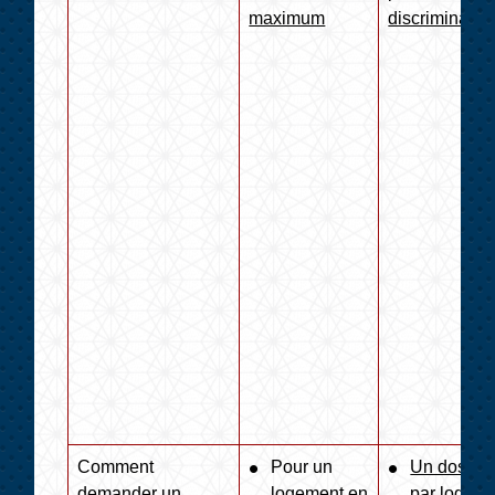
maximum
discriminatio
Comment
Pour un
Un dossie
demander un
logement en
par logem