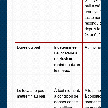
(DPE) et dont
bail a été sig
renouvelé ou
tacitement
reconduit
depuis le
24 août 2022
Durée du bail
Indéterminée.
Au moins 3 a
Le locataire a
un
droit au
maintien dans
les lieux.
Le locataire peut
À tout moment,
À tout momen
mettre fin au bail
à condition de
à condition d
donner
congé
donner
cong
au bailleur
au propriétair