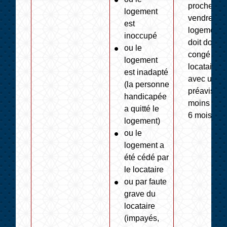
proche, ou
logement
vendre le
est
logement. I
inoccupé
doit donne
ou le
congé au
logement
locataire
est inadapté
avec un
(la personne
préavis d'
handicapée
moins
a quitté le
6 mois.
logement)
ou le
logement a
été cédé par
le locataire
ou par faute
grave du
locataire
(impayés,