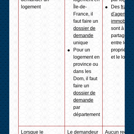
logement
Île-de-
Des
frais
France, il
d'agence
faut faire un
immobilièr
dossier de
sont à
demande
partager
unique
entre le
Pour un
propriétair
logement en
et le locata
province ou
dans les
Dom, il faut
faire un
dossier de
demande
par
département
Lorsque le
Le demandeur
Aucun recour