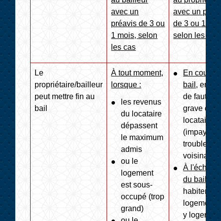
avec un
avec un préa
préavis de 3 ou
de 3 ou 1 moi
1 mois, selon
selon les cas
les cas
Le
À tout moment,
En cours 
propriétaire/bailleur
lorsque :
bail
, en ca
peut mettre fin au
de faute
les revenus
bail
grave du
du locataire
locataire
dépassent
(impayés,
le maximum
trouble de
admis
voisinage)
ou le
À l'échéa
logement
du bail
, po
est sous-
habiter le
occupé (trop
logement 
grand)
y loger un
ou le