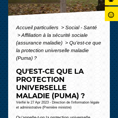
sentiment_satisfied_alt
Accueil particuliers
>
Social - Santé
>
Affiliation à la sécurité sociale
(assurance maladie)
>
Qu'est-ce que
la protection universelle maladie
(Puma) ?
QU'EST-CE QUE LA
PROTECTION
UNIVERSELLE
MALADIE (PUMA) ?
Vérifié le 27 Apr 2023 - Direction de l'information légale
et administrative (Première ministre)
Qu'appelle-t-on la protection universelle