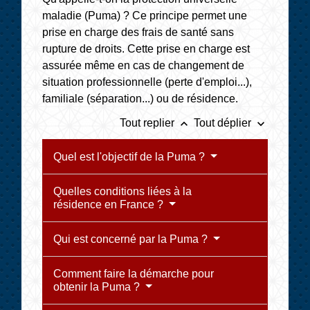
maladie (Puma) ? Ce principe permet une
prise en charge des frais de santé sans
rupture de droits. Cette prise en charge est
assurée même en cas de changement de
situation professionnelle (perte d'emploi...),
familiale (séparation...) ou de résidence.
keyboard_arrow_up
keyboard_arrow_down
Tout replier
Tout déplier
Quel est l'objectif de la Puma ?
Quelles conditions liées à la
résidence en France ?
Qui est concerné par la Puma ?
Comment faire la démarche pour
obtenir la Puma ?