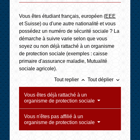
Vous êtes étudiant français, européen (
EEE
et Suisse) ou d'une autre nationalité et vous
possédez un numéro de sécurité sociale ? La
démarche à suivre varie selon que vous
soyez ou non déjà rattaché à un organisme
de protection sociale (exemples : caisse
primaire d'assurance maladie, Mutualité
sociale agricole).
keyboard_arrow_up
keyboard_arrow_down
Tout replier
Tout déplier
Vous êtes déjà rattaché à un
organisme de protection sociale
Vous n'êtes pas affilié à un
organisme de protection sociale