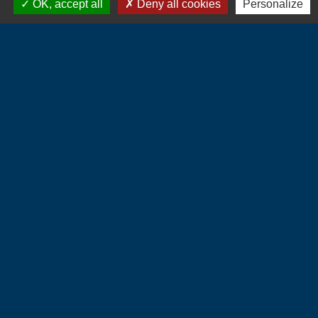
OK, accept all
Deny all cookies
Personalize
Contacts
Commune d'Hébécourt
4 chemin de la Mairie
27150 Hébécourt - FRANCE
+33 2 32 55 53 09
CONTACT PAR FORMULAIRE
Liens