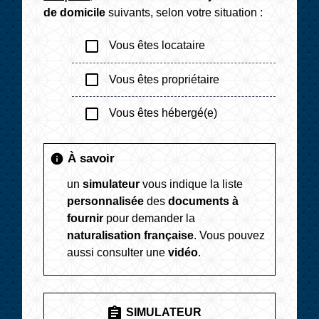
de domicile
suivants, selon votre situation :
check_box_outline_blank
Vous êtes locataire
check_box_outline_blank
Vous êtes propriétaire
check_box_outline_blank
Vous êtes hébergé(e)
À savoir
info
un
simulateur
vous indique la liste
personnalisée
des
documents à
fournir
pour demander la
naturalisation française
. Vous pouvez
aussi consulter une
vidéo
.
assignment
SIMULATEUR