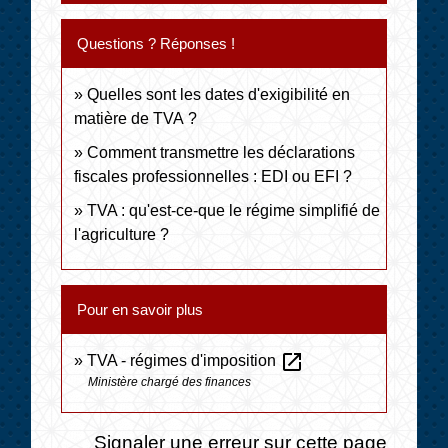
Questions ? Réponses !
Quelles sont les dates d'exigibilité en
matière de TVA ?
Comment transmettre les déclarations
fiscales professionnelles : EDI ou EFI ?
TVA : qu'est-ce-que le régime simplifié de
l'agriculture ?
Pour en savoir plus
open_in_new
TVA - régimes d'imposition
Ministère chargé des finances
Signaler une erreur sur cette page