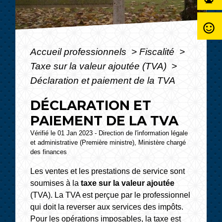
sentiment_satisfied_alt
Accueil professionnels
>
Fiscalité
>
Taxe sur la valeur ajoutée (TVA)
>
Déclaration et paiement de la TVA
DÉCLARATION ET
PAIEMENT DE LA TVA
Vérifié le 01 Jan 2023 - Direction de l'information légale
et administrative (Première ministre), Ministère chargé
des finances
Les ventes et les prestations de service sont
soumises à la
taxe sur la valeur ajoutée
(TVA). La TVA est perçue par le professionnel
qui doit la reverser aux services des impôts.
Pour les opérations imposables, la taxe est