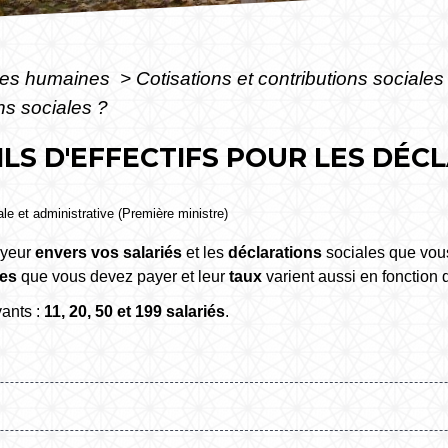
es humaines
>
Cotisations et contributions sociale
ons sociales ?
ILS D'EFFECTIFS POUR LES DÉC
gale et administrative (Première ministre)
oyeur
envers vos salariés
et les
déclarations
sociales que vous 
les
que vous devez payer et leur
taux
varient aussi en fonction 
vants :
11, 20, 50 et 199 salariés
.