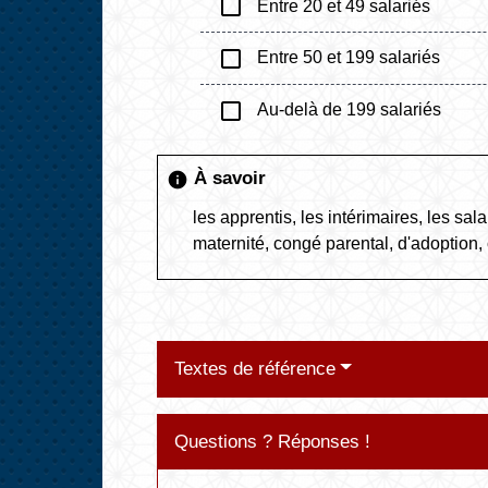
check_box_outline_blank
Entre 20 et 49 salariés
check_box_outline_blank
Entre 50 et 199 salariés
check_box_outline_blank
Au-delà de 199 salariés
À savoir
info
les apprentis, les intérimaires, les 
maternité, congé parental, d'adoption,
Textes de référence
Questions ? Réponses !