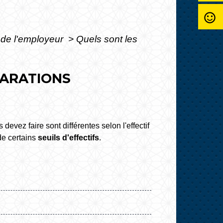
sentiment_satisfied_alt
s de l'employeur
>
Quels sont les
LARATIONS
devez faire sont différentes selon l'effectif
de certains
seuils d'effectifs
.