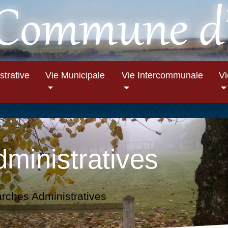
strative
Vie Municipale
Vie Intercommunale
V
ministratives
ches Administratives