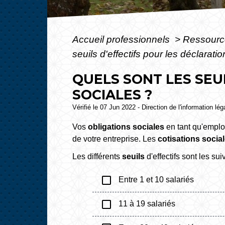
Accueil professionnels
>
Ressourc
seuils d'effectifs pour les déclarati
QUELS SONT LES SEU
SOCIALES ?
Vérifié le 07 Jun 2022 - Direction de l'information lé
Vos
obligations sociales
en tant qu'empl
de votre entreprise. Les
cotisations socia
Les différents
seuils
d'effectifs sont les sui
check_box_outline_blank
Entre 1 et 10 salariés
check_box_outline_blank
11 à 19 salariés