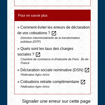
Pour en savoir plus
Comment éviter les erreurs de déclaration
open_in_new
de vos cotisations ?
Direction interministérielle de la transformation
publique (DITP)
Quels sont les taux des charges
open_in_new
sociales ?
Chambre de commerce et d'industrie de Paris - Île-de-
France
open_in_new
Déclaration sociale nominative (DSN)
Fédération Agirc-Arrco
open_in_new
Cotisations retraite complémentaire
Fédération Agirc-Arrco
Signaler une erreur sur cette page