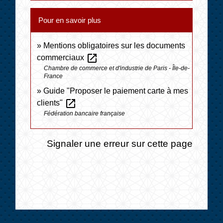
Pour en savoir plus
Mentions obligatoires sur les documents
open_in_new
commerciaux
Chambre de commerce et d'industrie de Paris - Île-de-
France
Guide "Proposer le paiement carte à mes
open_in_new
clients"
Fédération bancaire française
Signaler une erreur sur cette page