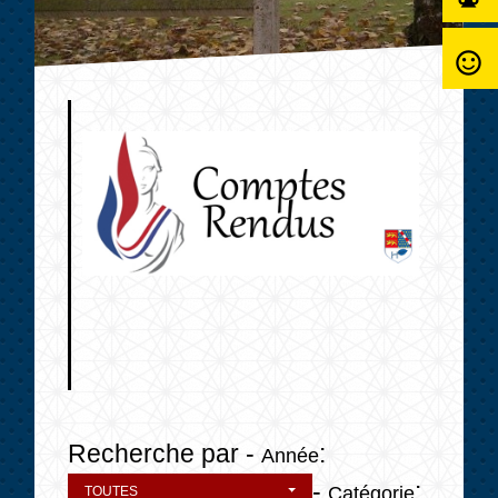
sentiment_satisfied_alt
Recherche par -
:
Année
-
:
Catégorie
TOUTES