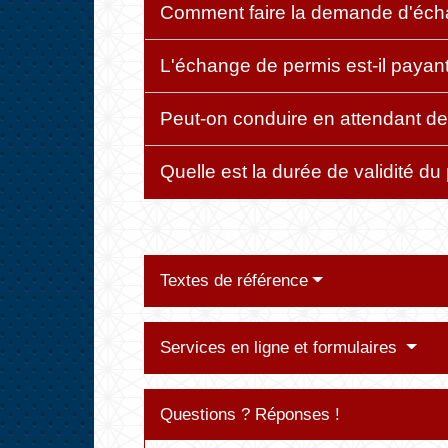
Comment faire la demande d'éch
L'échange de permis est-il payan
Peut-on conduire en attendant de
Quelle est la durée de validité 
Textes de référence
Services en ligne et formulaires
Questions ? Réponses !