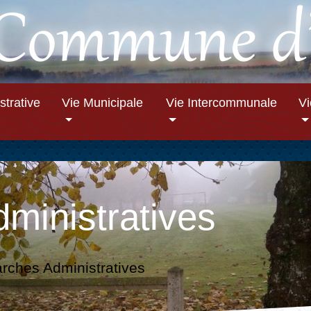
strative
Vie Municipale
Vie Intercommunale
V
ministratives
ches Administratives