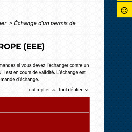
sentiment_satisfied_alt
ger
>
Échange d'un permis de
ROPE (EEE)
emandez si vous devez l'échanger contre un
l est en cours de validité. L'échange est
demande d'échange.
keyboard_arrow_up
keyboard_arrow_down
Tout replier
Tout déplier