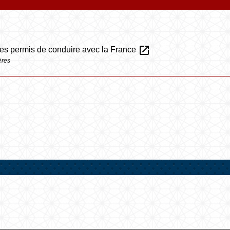
open_in_new
des permis de conduire avec la France
ères