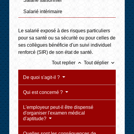
Salarié saisonnier
Salarié intérimaire
Le salarié exposé à des risques particuliers
pour sa santé ou sa sécurité ou pour celles de
ses collègues bénéficie d'un suivi individuel
renforcé (SIR) de son état de santé.
keyboard_arrow_up
keyboard_arrow_down
Tout replier
Tout déplier
De quoi s'agit-il ?
Qui est concerné ?
L'employeur peut-il être dispensé
d'organiser l'examen médical
d'aptitude?
Quelles sont les conséquences de