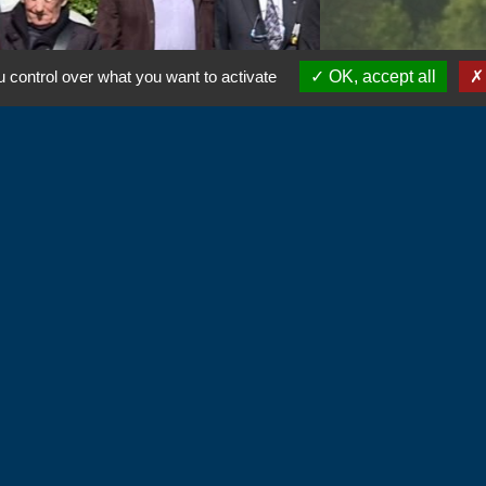
 control over what you want to activate
OK, accept all