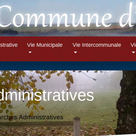
strative
Vie Municipale
Vie Intercommunale
V
ministratives
ches Administratives