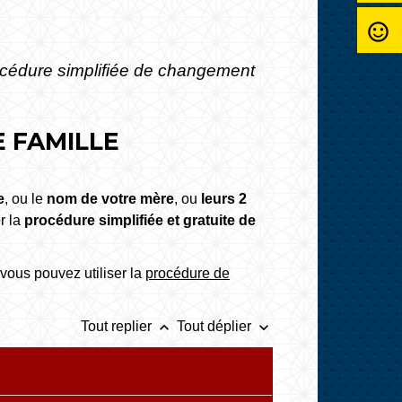
sentiment_satisfied_alt
cédure simplifiée de changement
 FAMILLE
e
, ou le
nom de votre mère
, ou
leurs 2
r la
procédure simplifiée et gratuite de
 vous pouvez utiliser la
procédure de
keyboard_arrow_up
keyboard_arrow_down
Tout replier
Tout déplier