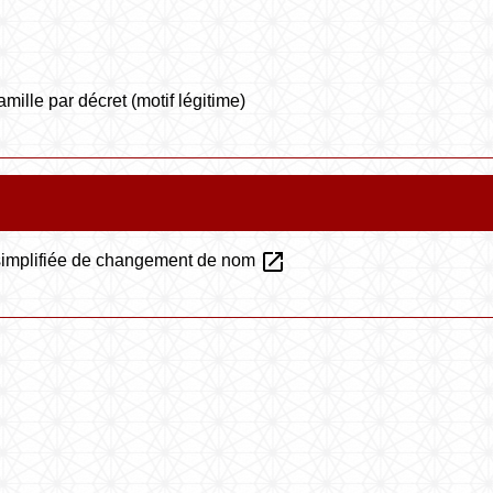
lle par décret (motif légitime)
open_in_new
e simplifiée de changement de nom