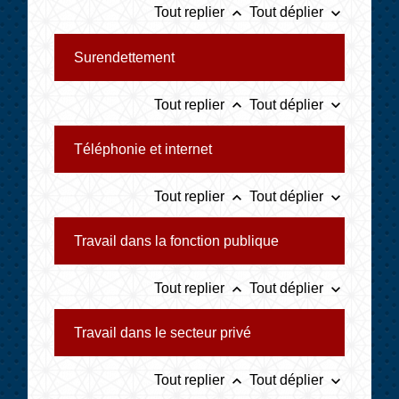
keyboard_arrow_up
keyboard_arrow_down
Tout replier
Tout déplier
Surendettement
keyboard_arrow_up
keyboard_arrow_down
Tout replier
Tout déplier
Téléphonie et internet
keyboard_arrow_up
keyboard_arrow_down
Tout replier
Tout déplier
Travail dans la fonction publique
keyboard_arrow_up
keyboard_arrow_down
Tout replier
Tout déplier
Travail dans le secteur privé
keyboard_arrow_up
keyboard_arrow_down
Tout replier
Tout déplier