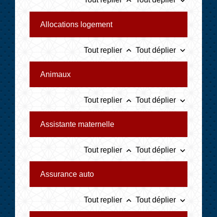
keyboard_arrow_up
keyboard_arrow_down
Allocations logement
keyboard_arrow_up
keyboard_arrow_down
Tout replier
Tout déplier
Animaux
keyboard_arrow_up
keyboard_arrow_down
Tout replier
Tout déplier
Assistante maternelle
keyboard_arrow_up
keyboard_arrow_down
Tout replier
Tout déplier
Assurance auto
keyboard_arrow_up
keyboard_arrow_down
Tout replier
Tout déplier