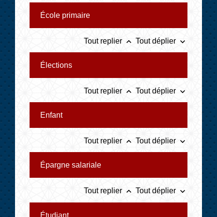
École primaire
keyboard_arrow_up
keyboard_arrow_down
Tout replier
Tout déplier
Élections
keyboard_arrow_up
keyboard_arrow_down
Tout replier
Tout déplier
Enfant
keyboard_arrow_up
keyboard_arrow_down
Tout replier
Tout déplier
Épargne salariale
keyboard_arrow_up
keyboard_arrow_down
Tout replier
Tout déplier
Étudiant