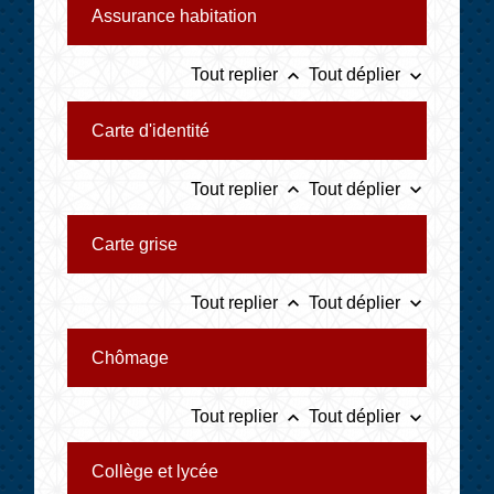
Assurance habitation
keyboard_arrow_up
keyboard_arrow_down
Tout replier
Tout déplier
Carte d'identité
keyboard_arrow_up
keyboard_arrow_down
Tout replier
Tout déplier
Carte grise
keyboard_arrow_up
keyboard_arrow_down
Tout replier
Tout déplier
Chômage
keyboard_arrow_up
keyboard_arrow_down
Tout replier
Tout déplier
Collège et lycée