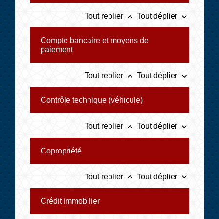
keyboard_arrow_up
keyboard_arrow_down
Tout replier
Tout déplier
Compte bancaire et moyens de
paiement
keyboard_arrow_up
keyboard_arrow_down
Tout replier
Tout déplier
Contrôle technique (véhicule)
keyboard_arrow_up
keyboard_arrow_down
Tout replier
Tout déplier
Copropriété
keyboard_arrow_up
keyboard_arrow_down
Tout replier
Tout déplier
Crédit immobilier