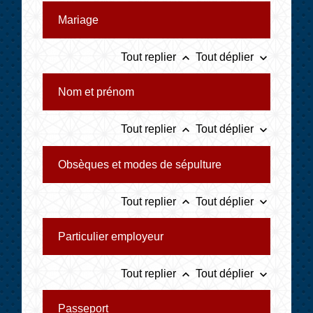
Mariage
keyboard_arrow_up
keyboard_arrow_down
Tout replier
Tout déplier
Nom et prénom
keyboard_arrow_up
keyboard_arrow_down
Tout replier
Tout déplier
Obsèques et modes de sépulture
keyboard_arrow_up
keyboard_arrow_down
Tout replier
Tout déplier
Particulier employeur
keyboard_arrow_up
keyboard_arrow_down
Tout replier
Tout déplier
Passeport