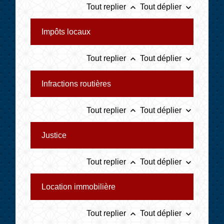
keyboard_arrow_up
keyboard_arrow_down
Tout replier
Tout déplier
Impôts locaux
keyboard_arrow_up
keyboard_arrow_down
Tout replier
Tout déplier
Infractions routières
keyboard_arrow_up
keyboard_arrow_down
Tout replier
Tout déplier
Justice
keyboard_arrow_up
keyboard_arrow_down
Tout replier
Tout déplier
Location immobilière
keyboard_arrow_up
keyboard_arrow_down
Tout replier
Tout déplier