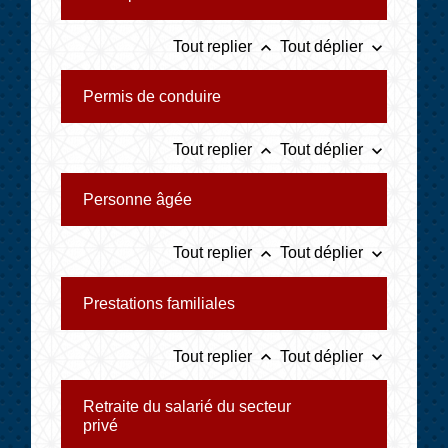
keyboard_arrow_up
keyboard_arrow_down
Tout replier
Tout déplier
Permis de conduire
keyboard_arrow_up
keyboard_arrow_down
Tout replier
Tout déplier
Personne âgée
keyboard_arrow_up
keyboard_arrow_down
Tout replier
Tout déplier
Prestations familiales
keyboard_arrow_up
keyboard_arrow_down
Tout replier
Tout déplier
Retraite du salarié du secteur
privé